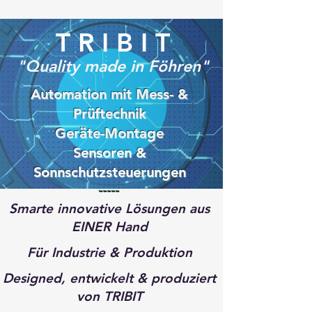
T R I B I T
"Quality made in Föhren"
Automation mit M
ess- &
Prüftechnik
Geräte-Montage
S
ensoren &
Sonnschutzsteuerungen
-----
Smarte innovative Lösungen aus
EINER Hand
Für Industrie & Produktion
Designed, entwickelt & produziert
von TRIBIT